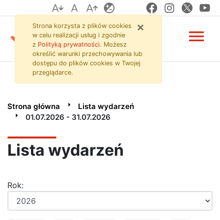
Lista wydarzeń 01.07.2
Przejdź do zawartości strony
Przejdź do menu
Przejdź do wyszukiwarki
×
Strona korzysta z plików
cookies
menu
w celu realizacji usług i zgodnie
z
Polityką prywatności
. Możesz
określić warunki przechowywania lub
dostępu do plików
cookies
w Twojej
przeglądarce.
Strona główna
Lista wydarzeń
01.07.2026 - 31.07.2026
Lista wydarzeń
Rok:
Rok: