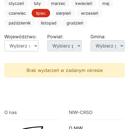
styczeń
luty
marzec
kwiecień
maj
czerwiec
lipiec
sierpień
wrzesień
październik
listopad
grudzień
Województwo:
Powiat:
Gmina:
Województwo:
Powiat:
Gmina:
Brak wydarzeń w zadanym okresie
O nas
NIW-CRSO
O NIW