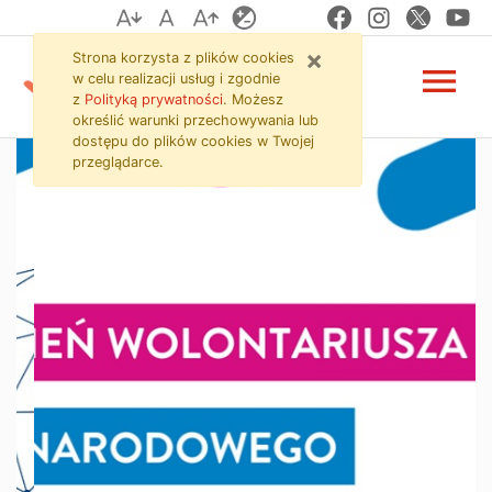
Strona główna
Przejdź do zawartości strony
Przejdź do menu
Przejdź do wyszukiwarki
×
Strona korzysta z plików
cookies
menu
w celu realizacji usług i zgodnie
z
Polityką prywatności
. Możesz
określić warunki przechowywania lub
dostępu do plików
cookies
w Twojej
przeglądarce.