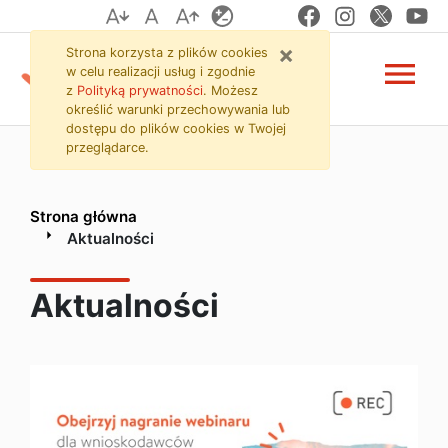
Aktualności
Przejdź do zawartości strony
Przejdź do menu
Przejdź do wyszukiwarki
×
Strona korzysta z plików
cookies
menu
w celu realizacji usług i zgodnie
z
Polityką prywatności
. Możesz
określić warunki przechowywania lub
dostępu do plików
cookies
w Twojej
przeglądarce.
Strona główna
Aktualności
Aktualności