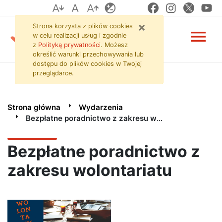
Bezpłatne poradnictwo 
Przejdź do zawartości strony
Przejdź do menu
Przejdź do wyszukiwarki
×
Strona korzysta z plików
cookies
menu
w celu realizacji usług i zgodnie
z
Polityką prywatności
. Możesz
określić warunki przechowywania lub
dostępu do plików
cookies
w Twojej
przeglądarce.
Strona główna
Wydarzenia
Bezpłatne poradnictwo z zakresu wolontariatu
Bezpłatne poradnictwo z
zakresu wolontariatu