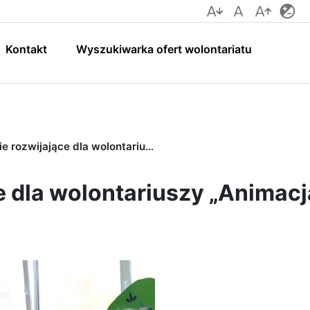
dla wolontariuszy „Anim
Kontakt
Wyszukiwarka ofert wolontariatu
ce dla wolontariuszy „Animacja czasu wolnego dla dzieci i młodzieży”
e dla wolontariuszy „Animac