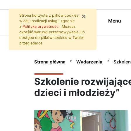
Szkolenie rozwijające 
Przejdź do zawartości strony
Przejdź do menu
Przejdź do wyszukiwarki
×
Strona korzysta z plików
cookies
Menu
w celu realizacji usług i zgodnie
z
Polityką prywatności
. Możesz
określić warunki przechowywania lub
dostępu do plików
cookies
w Twojej
przeglądarce.
Strona główna
Wydarzenia
Szkolenie rozwijają
Szkolenie rozwijając
dzieci i młodzieży”