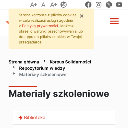
Materiały szkoleniowe
Przejdź do zawartości strony
Przejdź do menu
Przejdź do wyszukiwarki
×
Strona korzysta z plików
cookies
menu
w celu realizacji usług i zgodnie
z
Polityką prywatności
. Możesz
określić warunki przechowywania lub
dostępu do plików
cookies
w Twojej
przeglądarce.
Strona główna
Korpus Solidarności
Repozytorium wiedzy
Materiały szkoleniowe
Materiały szkoleniowe
Biblioteka