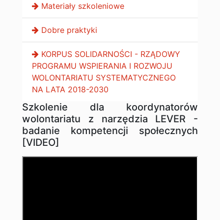
Materiały szkoleniowe
Dobre praktyki
KORPUS SOLIDARNOŚCI - RZĄDOWY
PROGRAMU WSPIERANIA I ROZWOJU
WOLONTARIATU SYSTEMATYCZNEGO
NA LATA 2018-2030
Szkolenie dla koordynatorów
wolontariatu z narzędzia LEVER -
badanie kompetencji społecznych
[VIDEO
]